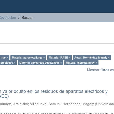
Revolución
Buscar
 true ×
Materia: pyrometallurgy ×
Materia: RAEE ×
Autor: Hernández, Magaly ×
 preciosos ×
Materia: dangerous substances ×
Materia: biometallurgy ×
Mostrar filtros 
n valor oculto en los residuos de aparatos eléctricos y
RAEE)
ández, Jiraleiska
;
Villanueva, Samuel
;
Hernández, Magaly
(
Universida
)