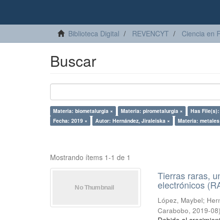
Biblioteca Digital
REVENCYT
Ciencia en 
Buscar
Materia: biometalurgia ×
Materia: pirometalurgia ×
Has File(s):
Fecha: 2019 ×
Autor: Hernández, Jiraleiska ×
Materia: metales
Mostrando ítems 1-1 de 1
Tierras raras, u
electrónicos (
López, Maybel
;
Hern
Carabobo
,
2019-08