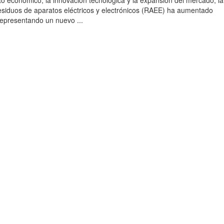
to económico, la innovación tecnológica y la expansión del mercado, la
esiduos de aparatos eléctricos y electrónicos (RAEE) ha aumentado
 representando un nuevo ...