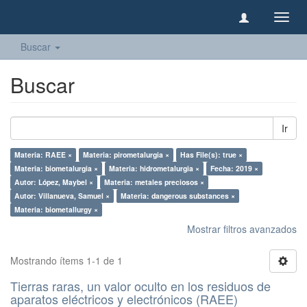
Camb
naveg
Buscar
Buscar
Ir
Materia: RAEE ×
Materia: pirometalurgia ×
Has File(s): true ×
Materia: biometalurgia ×
Materia: hidrometalurgia ×
Fecha: 2019 ×
Autor: López, Maybel ×
Materia: metales preciosos ×
Autor: Villanueva, Samuel ×
Materia: dangerous substances ×
Materia: biometallurgy ×
Mostrar filtros avanzados
Mostrando ítems 1-1 de 1
Tierras raras, un valor oculto en los residuos de
aparatos eléctricos y electrónicos (RAEE)