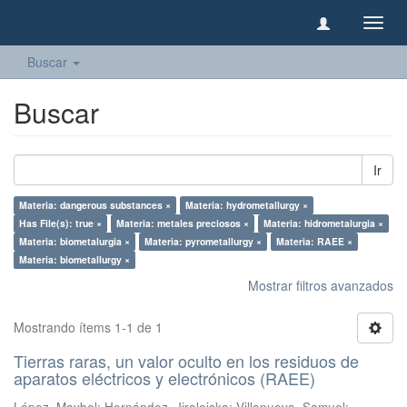
Camb
naveg
Buscar
Buscar
Ir
Materia: dangerous substances ×
Materia: hydrometallurgy ×
Has File(s): true ×
Materia: metales preciosos ×
Materia: hidrometalurgia ×
Materia: biometalurgia ×
Materia: pyrometallurgy ×
Materia: RAEE ×
Materia: biometallurgy ×
Mostrar filtros avanzados
Mostrando ítems 1-1 de 1
Tierras raras, un valor oculto en los residuos de
aparatos eléctricos y electrónicos (RAEE)
López, Maybel
;
Hernández, Jiraleiska
;
Villanueva, Samuel
;