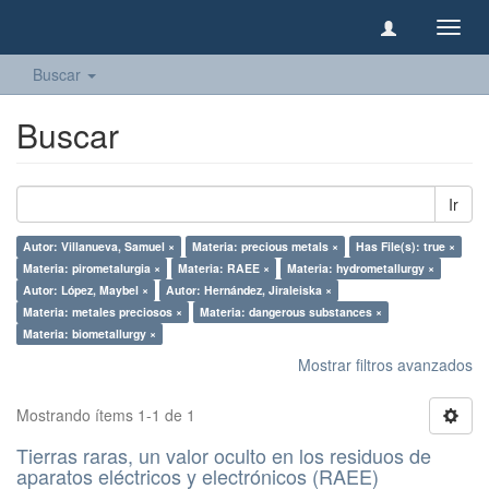
Camb
naveg
Buscar
Buscar
Ir
Autor: Villanueva, Samuel ×
Materia: precious metals ×
Has File(s): true ×
Materia: pirometalurgia ×
Materia: RAEE ×
Materia: hydrometallurgy ×
Autor: López, Maybel ×
Autor: Hernández, Jiraleiska ×
Materia: metales preciosos ×
Materia: dangerous substances ×
Materia: biometallurgy ×
Mostrar filtros avanzados
Mostrando ítems 1-1 de 1
Tierras raras, un valor oculto en los residuos de
aparatos eléctricos y electrónicos (RAEE)