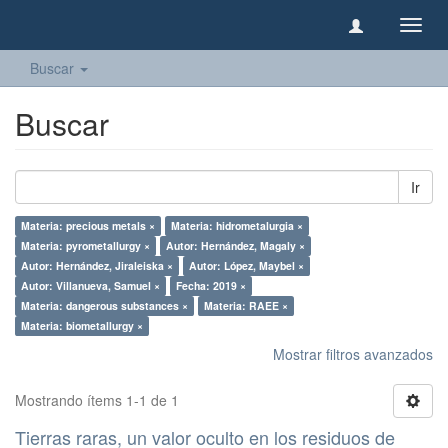
Camb
naveg
Buscar
Buscar
Ir
Materia: precious metals ×
Materia: hidrometalurgia ×
Materia: pyrometallurgy ×
Autor: Hernández, Magaly ×
Autor: Hernández, Jiraleiska ×
Autor: López, Maybel ×
Autor: Villanueva, Samuel ×
Fecha: 2019 ×
Materia: dangerous substances ×
Materia: RAEE ×
Materia: biometallurgy ×
Mostrar filtros avanzados
Mostrando ítems 1-1 de 1
Tierras raras, un valor oculto en los residuos de