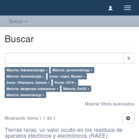
Camb
naveg
Buscar
Buscar
Ir
Materia: hidrometalurgia ×
Materia: pyrometallurgy ×
Materia: biometalurgia ×
Autor: López, Maybel ×
Autor: Villanueva, Samuel ×
Fecha: 2019 ×
Materia: dangerous substances ×
Materia: RAEE ×
Materia: biometallurgy ×
Mostrar filtros avanzados
Mostrando ítems 1-1 de 1
Tierras raras, un valor oculto en los residuos de
aparatos eléctricos y electrónicos (RAEE)