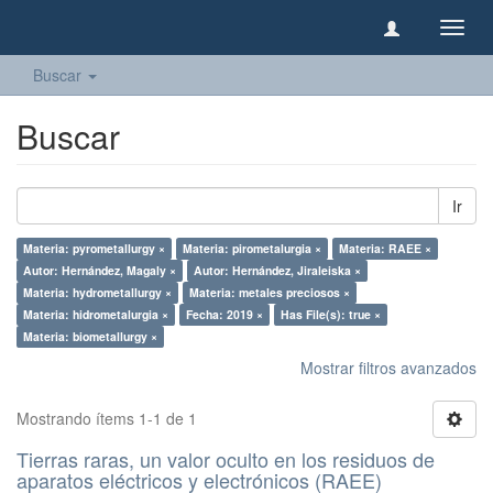
Camb
naveg
Buscar
Buscar
Ir
Materia: pyrometallurgy ×
Materia: pirometalurgia ×
Materia: RAEE ×
Autor: Hernández, Magaly ×
Autor: Hernández, Jiraleiska ×
Materia: hydrometallurgy ×
Materia: metales preciosos ×
Materia: hidrometalurgia ×
Fecha: 2019 ×
Has File(s): true ×
Materia: biometallurgy ×
Mostrar filtros avanzados
Mostrando ítems 1-1 de 1
Tierras raras, un valor oculto en los residuos de
aparatos eléctricos y electrónicos (RAEE)