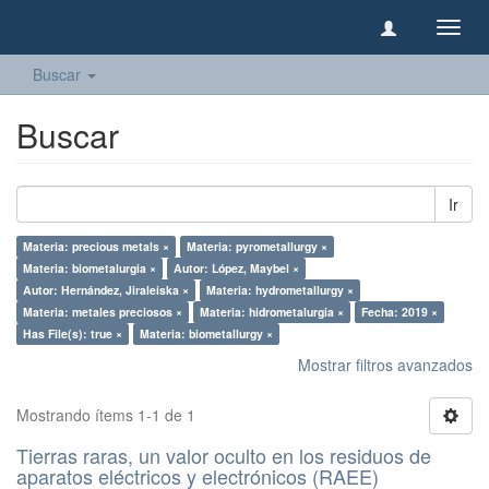
Camb
naveg
Buscar
Buscar
Ir
Materia: precious metals ×
Materia: pyrometallurgy ×
Materia: biometalurgia ×
Autor: López, Maybel ×
Autor: Hernández, Jiraleiska ×
Materia: hydrometallurgy ×
Materia: metales preciosos ×
Materia: hidrometalurgia ×
Fecha: 2019 ×
Has File(s): true ×
Materia: biometallurgy ×
Mostrar filtros avanzados
Mostrando ítems 1-1 de 1
Tierras raras, un valor oculto en los residuos de
aparatos eléctricos y electrónicos (RAEE)