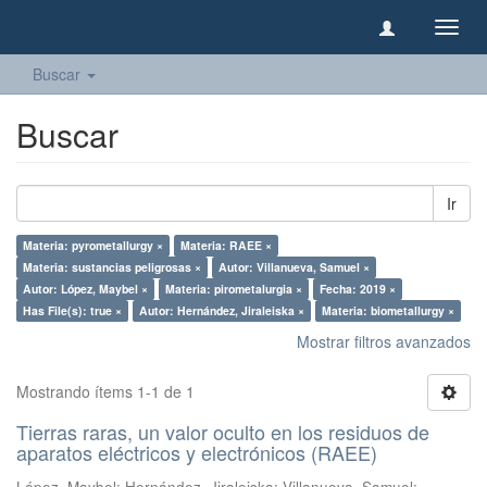
Camb
naveg
Buscar
Buscar
Ir
Materia: pyrometallurgy ×
Materia: RAEE ×
Materia: sustancias peligrosas ×
Autor: Villanueva, Samuel ×
Autor: López, Maybel ×
Materia: pirometalurgia ×
Fecha: 2019 ×
Has File(s): true ×
Autor: Hernández, Jiraleiska ×
Materia: biometallurgy ×
Mostrar filtros avanzados
Mostrando ítems 1-1 de 1
Tierras raras, un valor oculto en los residuos de
aparatos eléctricos y electrónicos (RAEE)
López, Maybel
;
Hernández, Jiraleiska
;
Villanueva, Samuel
;