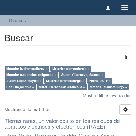
Camb
naveg
Buscar
Buscar
Ir
Materia: hydrometallurgy ×
Materia: biometalurgia ×
Materia: sustancias peligrosas ×
Autor: Villanueva, Samuel ×
Autor: López, Maybel ×
Materia: pirometalurgia ×
Fecha: 2019 ×
Has File(s): true ×
Autor: Hernández, Jiraleiska ×
Materia: biometallurgy ×
Mostrar filtros avanzados
Mostrando ítems 1-1 de 1
Tierras raras, un valor oculto en los residuos de
aparatos eléctricos y electrónicos (RAEE)
López, Maybel
;
Hernández, Jiraleiska
;
Villanueva, Samuel
;