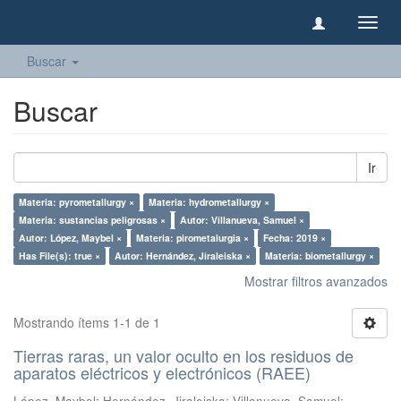
Camb
naveg
Buscar
Buscar
Ir
Materia: pyrometallurgy ×
Materia: hydrometallurgy ×
Materia: sustancias peligrosas ×
Autor: Villanueva, Samuel ×
Autor: López, Maybel ×
Materia: pirometalurgia ×
Fecha: 2019 ×
Has File(s): true ×
Autor: Hernández, Jiraleiska ×
Materia: biometallurgy ×
Mostrar filtros avanzados
Mostrando ítems 1-1 de 1
Tierras raras, un valor oculto en los residuos de
aparatos eléctricos y electrónicos (RAEE)
López, Maybel
;
Hernández, Jiraleiska
;
Villanueva, Samuel
;