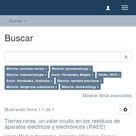
Camb
naveg
Buscar
Buscar
Ir
Materia: precious metals ×
Materia: pyrometallurgy ×
Materia: hidrometalurgia ×
Autor: Hernández, Magaly ×
Fecha: 2019 ×
Autor: Hernández, Jiraleiska ×
Materia: metales preciosos ×
Materia: dangerous substances ×
Materia: biometallurgy ×
Mostrar filtros avanzados
Mostrando ítems 1-1 de 1
Tierras raras, un valor oculto en los residuos de
aparatos eléctricos y electrónicos (RAEE)
López, Maybel
;
Hernández, Jiraleiska
;
Villanueva, Samuel
;