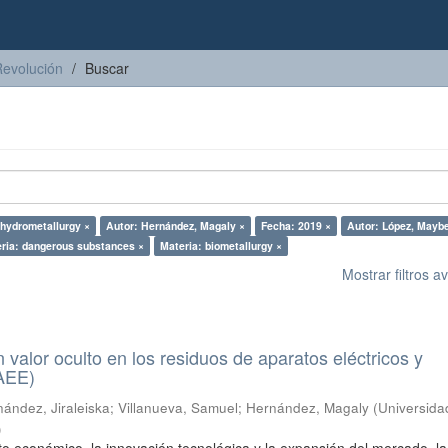
Revolución
Buscar
 hydrometallurgy ×
Autor: Hernández, Magaly ×
Fecha: 2019 ×
Autor: López, Maybe
ria: dangerous substances ×
Materia: biometallurgy ×
Mostrar filtros 
n valor oculto en los residuos de aparatos eléctricos y
RAEE)
ández, Jiraleiska
;
Villanueva, Samuel
;
Hernández, Magaly
(
Universida
)