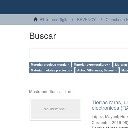
Biblioteca Digital
REVENCYT
Ciencia en 
Buscar
Materia: precious metals ×
Materia: pyrometallurgy ×
Materia:
Materia: metales preciosos ×
Autor: Villanueva, Samuel ×
Mate
Mostrando ítems 1-1 de 1
Tierras raras, u
electrónicos (
López, Maybel
;
Hern
Carabobo
,
2019-08