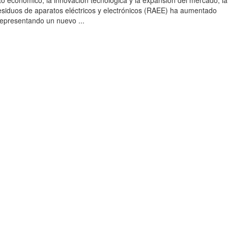
to económico, la innovación tecnológica y la expansión del mercado, la
esiduos de aparatos eléctricos y electrónicos (RAEE) ha aumentado
 representando un nuevo ...