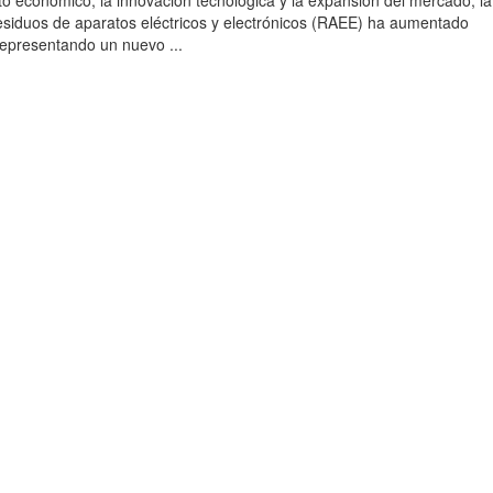
to económico, la innovación tecnológica y la expansión del mercado, la
esiduos de aparatos eléctricos y electrónicos (RAEE) ha aumentado
 representando un nuevo ...