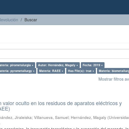
Revolución
Buscar
ateria: pirometalurgia ×
Autor: Hernández, Magaly ×
Fecha: 2019 ×
ateria: pyrometallurgy ×
Materia: RAEE ×
Has File(s): true ×
Materia: biometallur
Mostrar filtros 
n valor oculto en los residuos de aparatos eléctricos y
RAEE)
ández, Jiraleiska
;
Villanueva, Samuel
;
Hernández, Magaly
(
Universida
)