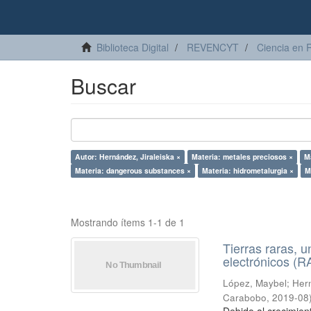
Biblioteca Digital
REVENCYT
Ciencia en 
Buscar
Autor: Hernández, Jiraleiska ×
Materia: metales preciosos ×
M
Materia: dangerous substances ×
Materia: hidrometalurgia ×
M
Mostrando ítems 1-1 de 1
Tierras raras, u
electrónicos (
López, Maybel
;
Hern
Carabobo
,
2019-08