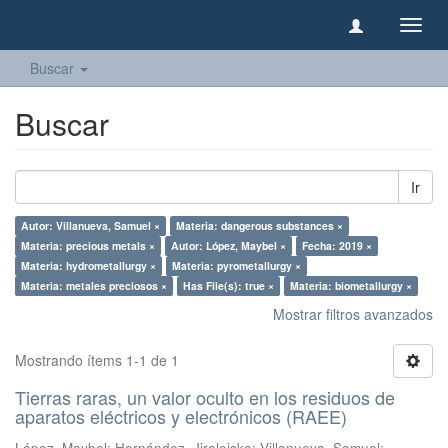
Camb
naveg
Buscar
Buscar
Ir
Autor: Villanueva, Samuel ×
Materia: dangerous substances ×
Materia: precious metals ×
Autor: López, Maybel ×
Fecha: 2019 ×
Materia: hydrometallurgy ×
Materia: pyrometallurgy ×
Materia: metales preciosos ×
Has File(s): true ×
Materia: biometallurgy ×
Mostrar filtros avanzados
Mostrando ítems 1-1 de 1
Tierras raras, un valor oculto en los residuos de
aparatos eléctricos y electrónicos (RAEE)
López, Maybel
;
Hernández, Jiraleiska
;
Villanueva, Samuel
;