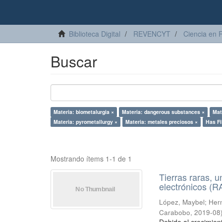
Biblioteca Digital
REVENCYT
Ciencia en 
Buscar
Materia: biometalurgia ×
Materia: dangerous substances ×
Mat
Materia: pyrometallurgy ×
Materia: metales preciosos ×
Has Fi
Mostrando ítems 1-1 de 1
Tierras raras, u
electrónicos (
López, Maybel
;
Hern
Carabobo
,
2019-08