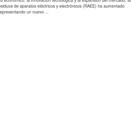
to económico, la innovación tecnológica y la expansión del mercado, la
esiduos de aparatos eléctricos y electrónicos (RAEE) ha aumentado
 representando un nuevo ...