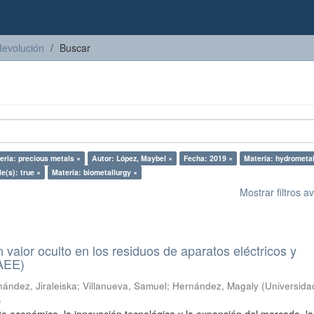
Revolución
Buscar
eria: precious metals ×
Autor: López, Maybel ×
Fecha: 2019 ×
Materia: hydrometal
le(s): true ×
Materia: biometallurgy ×
Mostrar filtros 
n valor oculto en los residuos de aparatos eléctricos y
RAEE)
ández, Jiraleiska
;
Villanueva, Samuel
;
Hernández, Magaly
(
Universida
)