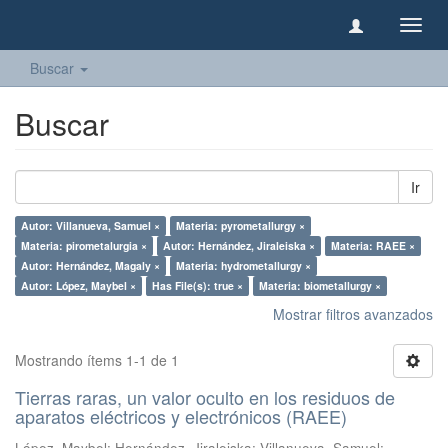
Camb
naveg
Buscar
Buscar
Ir
Autor: Villanueva, Samuel ×
Materia: pyrometallurgy ×
Materia: pirometalurgia ×
Autor: Hernández, Jiraleiska ×
Materia: RAEE ×
Autor: Hernández, Magaly ×
Materia: hydrometallurgy ×
Autor: López, Maybel ×
Has File(s): true ×
Materia: biometallurgy ×
Mostrar filtros avanzados
Mostrando ítems 1-1 de 1
Tierras raras, un valor oculto en los residuos de
aparatos eléctricos y electrónicos (RAEE)
López, Maybel
;
Hernández, Jiraleiska
;
Villanueva, Samuel
;