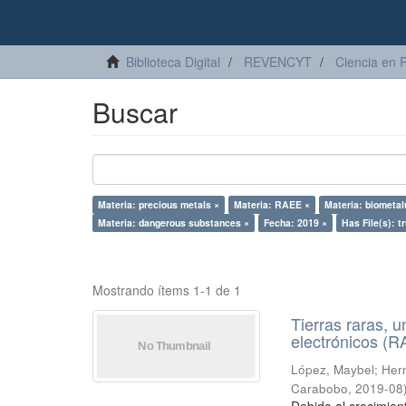
Biblioteca Digital
REVENCYT
Ciencia en 
Buscar
Materia: precious metals ×
Materia: RAEE ×
Materia: biometal
Materia: dangerous substances ×
Fecha: 2019 ×
Has File(s): t
Mostrando ítems 1-1 de 1
Tierras raras, u
electrónicos (
López, Maybel
;
Hern
Carabobo
,
2019-08