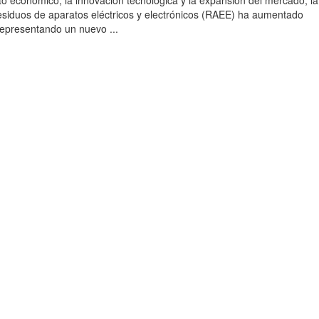
to económico, la innovación tecnológica y la expansión del mercado, la
esiduos de aparatos eléctricos y electrónicos (RAEE) ha aumentado
 representando un nuevo ...