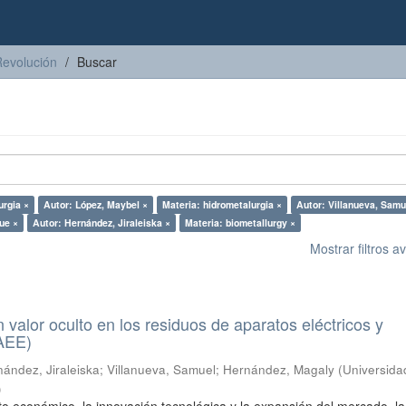
Revolución
Buscar
urgia ×
Autor: López, Maybel ×
Materia: hidrometalurgia ×
Autor: Villanueva, Samu
rue ×
Autor: Hernández, Jiraleiska ×
Materia: biometallurgy ×
Mostrar filtros 
n valor oculto en los residuos de aparatos eléctricos y
RAEE)
ández, Jiraleiska
;
Villanueva, Samuel
;
Hernández, Magaly
(
Universida
)