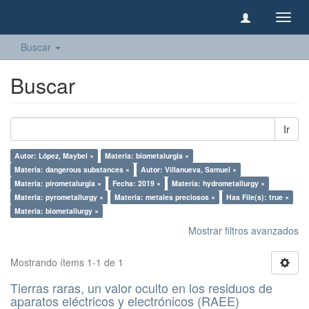
Camb
naveg
Buscar
Buscar
Ir
Autor: López, Maybel ×
Materia: biometalurgia ×
Materia: dangerous substances ×
Autor: Villanueva, Samuel ×
Materia: pirometalurgia ×
Fecha: 2019 ×
Materia: hydrometallurgy ×
Materia: pyrometallurgy ×
Materia: metales preciosos ×
Has File(s): true ×
Materia: biometallurgy ×
Mostrar filtros avanzados
Mostrando ítems 1-1 de 1
Tierras raras, un valor oculto en los residuos de
aparatos eléctricos y electrónicos (RAEE)