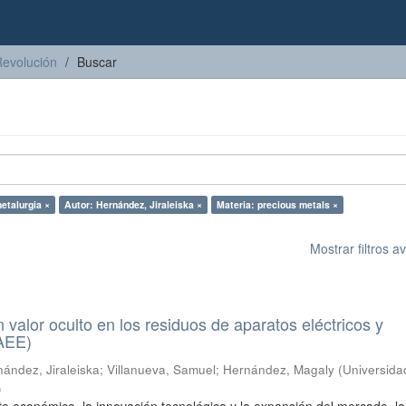
Revolución
Buscar
etalurgia ×
Autor: Hernández, Jiraleiska ×
Materia: precious metals ×
Mostrar filtros 
n valor oculto en los residuos de aparatos eléctricos y
RAEE)
ández, Jiraleiska
;
Villanueva, Samuel
;
Hernández, Magaly
(
Universida
)