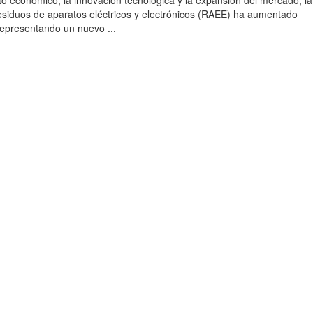
to económico, la innovación tecnológica y la expansión del mercado, la
esiduos de aparatos eléctricos y electrónicos (RAEE) ha aumentado
 representando un nuevo ...