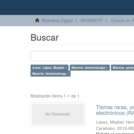
Biblioteca Digital
REVENCYT
Ciencia en 
Buscar
Autor: López, Maybel ×
Materia: biometalurgia ×
Materia: pirom
Materia: biometallurgy ×
Mostrando ítems 1-1 de 1
Tierras raras, u
electrónicos (
López, Maybel
;
Hern
Carabobo
,
2019-08