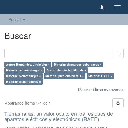
Camb
naveg
Buscar
Buscar
Ir
Autor: Hernández, Jiraleiska ×
Materia: dangerous substances ×
Materia: pirometalurgia ×
Autor: Hernández, Magaly ×
Materia: biometalurgia ×
Materia: precious metals ×
Materia: RAEE ×
Materia: biometallurgy ×
Mostrar filtros avanzados
Mostrando ítems 1-1 de 1
Tierras raras, un valor oculto en los residuos de
aparatos eléctricos y electrónicos (RAEE)
López, Maybel
;
Hernández, Jiraleiska
;
Villanueva, Samuel
;