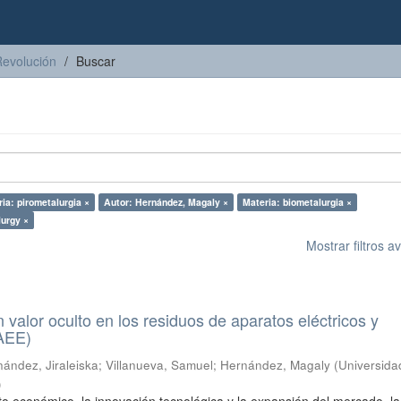
Revolución
Buscar
ia: pirometalurgia ×
Autor: Hernández, Magaly ×
Materia: biometalurgia ×
lurgy ×
Mostrar filtros 
n valor oculto en los residuos de aparatos eléctricos y
RAEE)
ández, Jiraleiska
;
Villanueva, Samuel
;
Hernández, Magaly
(
Universida
)