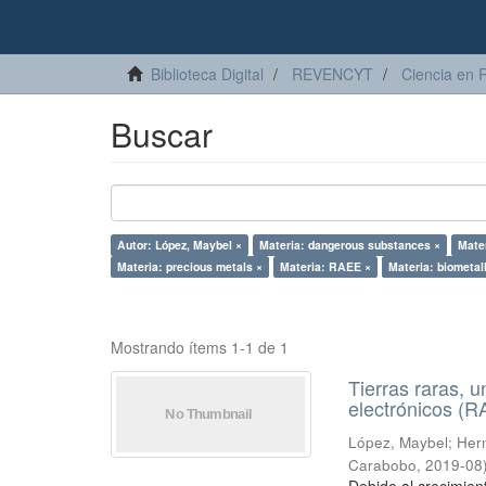
Biblioteca Digital
REVENCYT
Ciencia en 
Buscar
Autor: López, Maybel ×
Materia: dangerous substances ×
Mater
Materia: precious metals ×
Materia: RAEE ×
Materia: biometal
Mostrando ítems 1-1 de 1
Tierras raras, u
electrónicos (
López, Maybel
;
Hern
Carabobo
,
2019-08