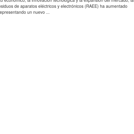
to económico, la innovación tecnológica y la expansión del mercado, la
esiduos de aparatos eléctricos y electrónicos (RAEE) ha aumentado
 representando un nuevo ...