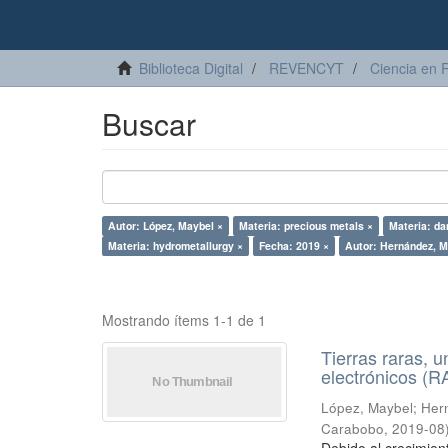
Biblioteca Digital
REVENCYT
Ciencia en 
Buscar
Autor: López, Maybel ×
Materia: precious metals ×
Materia: d
Materia: hydrometallurgy ×
Fecha: 2019 ×
Autor: Hernández, M
Mostrando ítems 1-1 de 1
Tierras raras, u
electrónicos (
López, Maybel
;
Hern
Carabobo
,
2019-08