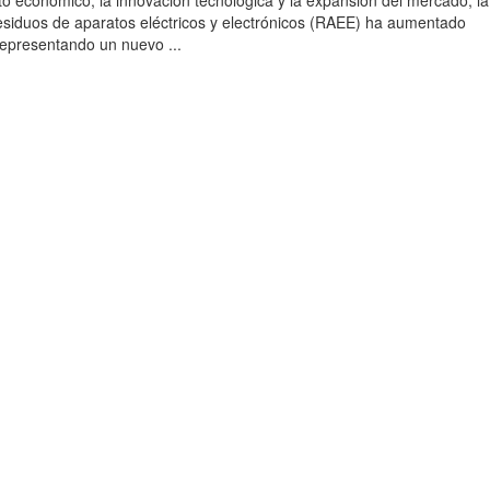
to económico, la innovación tecnológica y la expansión del mercado, la
esiduos de aparatos eléctricos y electrónicos (RAEE) ha aumentado
 representando un nuevo ...