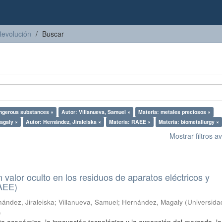
Revolución
Buscar
angerous substances ×
Autor: Villanueva, Samuel ×
Materia: metales preciosos ×
agaly ×
Autor: Hernández, Jiraleiska ×
Materia: RAEE ×
Materia: biometallurgy ×
Mostrar filtros 
n valor oculto en los residuos de aparatos eléctricos y
RAEE)
ández, Jiraleiska
;
Villanueva, Samuel
;
Hernández, Magaly
(
Universida
)