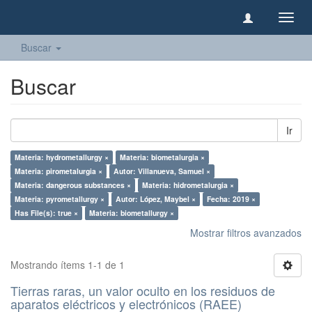
Camb
naveg
Buscar
Buscar
Ir
Materia: hydrometallurgy ×
Materia: biometalurgia ×
Materia: pirometalurgia ×
Autor: Villanueva, Samuel ×
Materia: dangerous substances ×
Materia: hidrometalurgia ×
Materia: pyrometallurgy ×
Autor: López, Maybel ×
Fecha: 2019 ×
Has File(s): true ×
Materia: biometallurgy ×
Mostrar filtros avanzados
Mostrando ítems 1-1 de 1
Tierras raras, un valor oculto en los residuos de
aparatos eléctricos y electrónicos (RAEE)