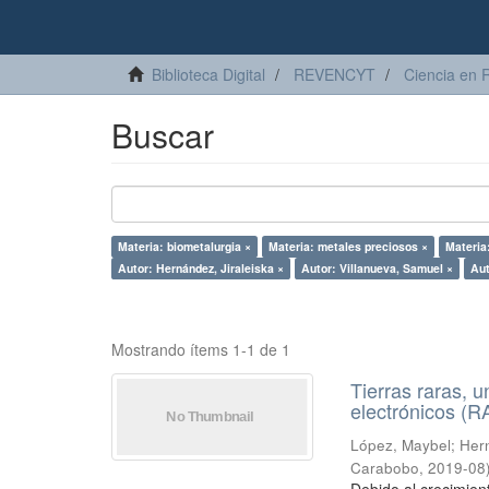
Biblioteca Digital
REVENCYT
Ciencia en 
Buscar
Materia: biometalurgia ×
Materia: metales preciosos ×
Materia
Autor: Hernández, Jiraleiska ×
Autor: Villanueva, Samuel ×
Aut
Mostrando ítems 1-1 de 1
Tierras raras, u
electrónicos (
López, Maybel
;
Hern
Carabobo
,
2019-08