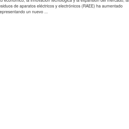
to económico, la innovación tecnológica y la expansión del mercado, la
esiduos de aparatos eléctricos y electrónicos (RAEE) ha aumentado
 representando un nuevo ...