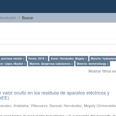
Revolución
Buscar
: precious metals ×
Fecha: 2019 ×
Autor: Hernández, Magaly ×
Materia: hydrometa
or: López, Maybel ×
Materia: dangerous substances ×
Materia: biometallurgy ×
Mostrar filtros 
n valor oculto en los residuos de aparatos eléctricos y
RAEE)
ández, Jiraleiska
;
Villanueva, Samuel
;
Hernández, Magaly
(
Universida
)