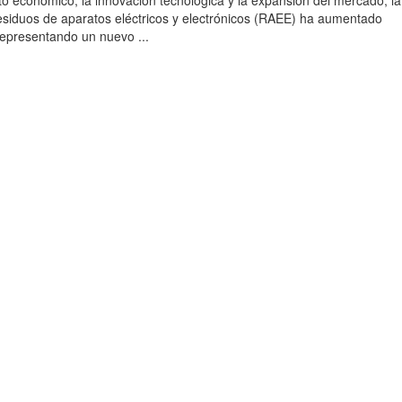
to económico, la innovación tecnológica y la expansión del mercado, la
esiduos de aparatos eléctricos y electrónicos (RAEE) ha aumentado
 representando un nuevo ...