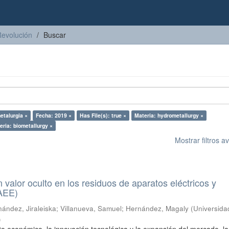
Revolución
Buscar
etalurgia ×
Fecha: 2019 ×
Has File(s): true ×
Materia: hydrometallurgy ×
eria: biometallurgy ×
Mostrar filtros 
n valor oculto en los residuos de aparatos eléctricos y
RAEE)
ández, Jiraleiska
;
Villanueva, Samuel
;
Hernández, Magaly
(
Universida
)