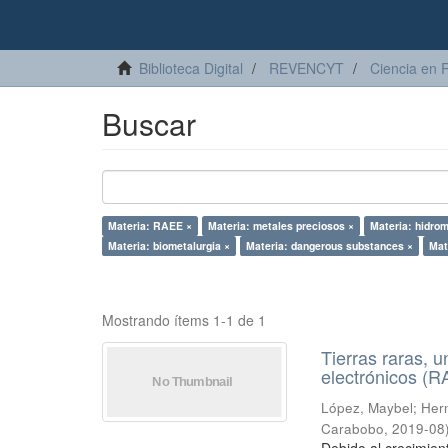
Biblioteca Digital
REVENCYT
Ciencia en 
Buscar
Materia: RAEE ×
Materia: metales preciosos ×
Materia: hidrom
Materia: biometalurgia ×
Materia: dangerous substances ×
Mat
Mostrando ítems 1-1 de 1
Tierras raras, u
electrónicos (
López, Maybel
;
Hern
Carabobo
,
2019-08