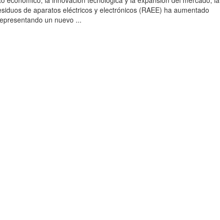
to económico, la innovación tecnológica y la expansión del mercado, la
esiduos de aparatos eléctricos y electrónicos (RAEE) ha aumentado
 representando un nuevo ...