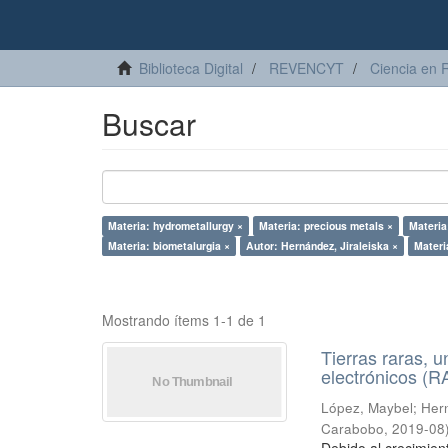
Biblioteca Digital
REVENCYT
Ciencia en 
Buscar
Materia: hydrometallurgy ×
Materia: precious metals ×
Materia
Materia: biometalurgia ×
Autor: Hernández, Jiraleiska ×
Materi
Mostrando ítems 1-1 de 1
Tierras raras, u
electrónicos (
López, Maybel
;
Hern
Carabobo
,
2019-08