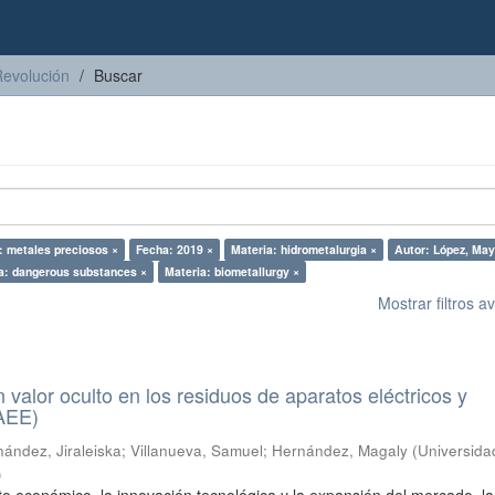
Revolución
Buscar
: metales preciosos ×
Fecha: 2019 ×
Materia: hidrometalurgia ×
Autor: López, May
a: dangerous substances ×
Materia: biometallurgy ×
Mostrar filtros 
n valor oculto en los residuos de aparatos eléctricos y
RAEE)
ández, Jiraleiska
;
Villanueva, Samuel
;
Hernández, Magaly
(
Universida
)