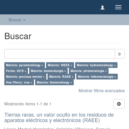
Camb
naveg
Buscar
Buscar
Ir
Materia: pyrometallurgy ×
Materia: WEEE ×
Materia: hydrometallurgy ×
Fecha: 2019 ×
Materia: biometalurgia ×
Materia: pirometalurgia ×
Materia: precious metals ×
Materia: RAEE ×
Materia: hidrometalurgia ×
Has File(s): true ×
Materia: biometallurgy ×
Mostrar filtros avanzados
Mostrando ítems 1-1 de 1
Tierras raras, un valor oculto en los residuos de
aparatos eléctricos y electrónicos (RAEE)
López, Maybel
;
Hernández, Jiraleiska
;
Villanueva, Samuel
;