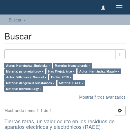
Camb
naveg
Buscar
Buscar
Ir
Autor: Hernández, Jiraleiska ×
Materia: biometalurgia ×
Materia: pyrometallurgy ×
Has File(s): true ×
Autor: Hernández, Magaly ×
Autor: Villanueva, Samuel ×
Fecha: 2019 ×
Materia: dangerous substances ×
Materia: RAEE ×
Materia: biometallurgy ×
Mostrar filtros avanzados
Mostrando ítems 1-1 de 1
Tierras raras, un valor oculto en los residuos de
aparatos eléctricos y electrónicos (RAEE)