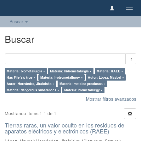
Camb
naveg
Buscar
Buscar
Ir
Materia: biometalurgia ×
Materia: hidrometalurgia ×
Materia: RAEE ×
Has File(s): true ×
Materia: hydrometallurgy ×
Autor: López, Maybel ×
Autor: Hernández, Jiraleiska ×
Materia: metales preciosos ×
Materia: dangerous substances ×
Materia: biometallurgy ×
Mostrar filtros avanzados
Mostrando ítems 1-1 de 1
Tierras raras, un valor oculto en los residuos de
aparatos eléctricos y electrónicos (RAEE)
López, Maybel
;
Hernández, Jiraleiska
;
Villanueva, Samuel
;