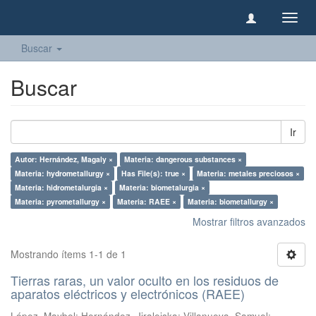
Camb
naveg
Buscar
Buscar
Ir
Autor: Hernández, Magaly ×
Materia: dangerous substances ×
Materia: hydrometallurgy ×
Has File(s): true ×
Materia: metales preciosos ×
Materia: hidrometalurgia ×
Materia: biometalurgia ×
Materia: pyrometallurgy ×
Materia: RAEE ×
Materia: biometallurgy ×
Mostrar filtros avanzados
Mostrando ítems 1-1 de 1
Tierras raras, un valor oculto en los residuos de
aparatos eléctricos y electrónicos (RAEE)
López, Maybel
;
Hernández, Jiraleiska
;
Villanueva, Samuel
;