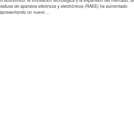
to económico, la innovación tecnológica y la expansión del mercado, la
esiduos de aparatos eléctricos y electrónicos (RAEE) ha aumentado
 representando un nuevo ...