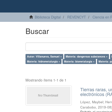
Biblioteca Digital
REVENCYT
Ciencia en 
Buscar
Autor: Villanueva, Samuel ×
Materia: dangerous substances ×
Materia: hidrometalurgia ×
Materia: biometalurgia ×
Materia: p
Mostrando ítems 1-1 de 1
Tierras raras, u
electrónicos (
López, Maybel
;
Hern
Carabobo
,
2019-08