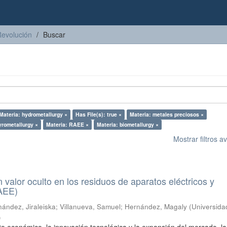
Revolución
Buscar
Materia: hydrometallurgy ×
Has File(s): true ×
Materia: metales preciosos ×
yrometallurgy ×
Materia: RAEE ×
Materia: biometallurgy ×
Mostrar filtros 
n valor oculto en los residuos de aparatos eléctricos y
RAEE)
ández, Jiraleiska
;
Villanueva, Samuel
;
Hernández, Magaly
(
Universida
)