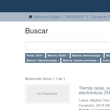
Biblioteca Digital
REVENCYT
Ciencia en 
Buscar
Fecha: 2019 ×
Materia: RAEE ×
Materia: biometalurgia ×
Ma
Materia: hidrometalurgia ×
Materia: metales preciosos ×
Autor
Mostrando ítems 1-1 de 1
Tierras raras, u
electrónicos (
López, Maybel
;
Hern
Carabobo
,
2019-08