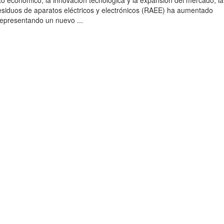
to económico, la innovación tecnológica y la expansión del mercado, la
esiduos de aparatos eléctricos y electrónicos (RAEE) ha aumentado
 representando un nuevo ...