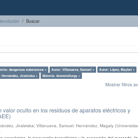
Revolución
Buscar
teria: dangerous substances ×
Autor: Villanueva, Samuel ×
Autor: López, Maybel ×
: Hernández, Jiraleiska ×
Materia: biometallurgy ×
Mostrar filtros 
n valor oculto en los residuos de aparatos eléctricos y
RAEE)
ández, Jiraleiska
;
Villanueva, Samuel
;
Hernández, Magaly
(
Universida
)