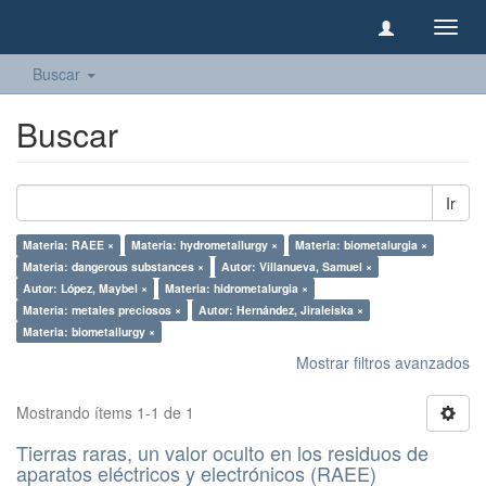
Camb
naveg
Buscar
Buscar
Ir
Materia: RAEE ×
Materia: hydrometallurgy ×
Materia: biometalurgia ×
Materia: dangerous substances ×
Autor: Villanueva, Samuel ×
Autor: López, Maybel ×
Materia: hidrometalurgia ×
Materia: metales preciosos ×
Autor: Hernández, Jiraleiska ×
Materia: biometallurgy ×
Mostrar filtros avanzados
Mostrando ítems 1-1 de 1
Tierras raras, un valor oculto en los residuos de
aparatos eléctricos y electrónicos (RAEE)