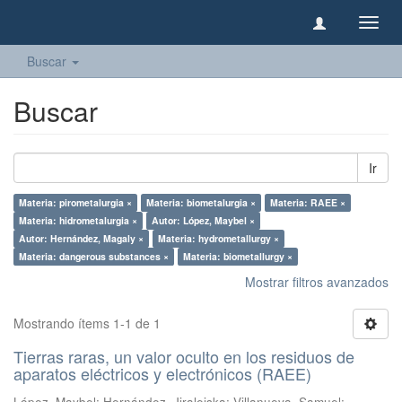
Camb
naveg
Buscar
Buscar
Ir
Materia: pirometalurgia ×
Materia: biometalurgia ×
Materia: RAEE ×
Materia: hidrometalurgia ×
Autor: López, Maybel ×
Autor: Hernández, Magaly ×
Materia: hydrometallurgy ×
Materia: dangerous substances ×
Materia: biometallurgy ×
Mostrar filtros avanzados
Mostrando ítems 1-1 de 1
Tierras raras, un valor oculto en los residuos de
aparatos eléctricos y electrónicos (RAEE)
López, Maybel
;
Hernández, Jiraleiska
;
Villanueva, Samuel
;