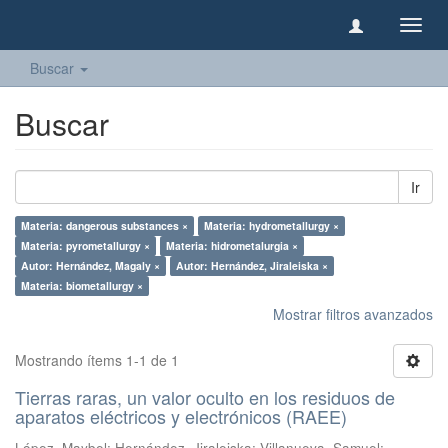
Camb
naveg
Buscar
Buscar
Ir
Materia: dangerous substances ×
Materia: hydrometallurgy ×
Materia: pyrometallurgy ×
Materia: hidrometalurgia ×
Autor: Hernández, Magaly ×
Autor: Hernández, Jiraleiska ×
Materia: biometallurgy ×
Mostrar filtros avanzados
Mostrando ítems 1-1 de 1
Tierras raras, un valor oculto en los residuos de
aparatos eléctricos y electrónicos (RAEE)
López, Maybel
;
Hernández, Jiraleiska
;
Villanueva, Samuel
;