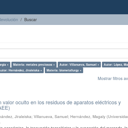
Revolución
Buscar
rgia ×
Materia: metales preciosos ×
Autor: Villanueva, Samuel ×
Autor: López, Ma
Autor: Hernández, Jiraleiska ×
Materia: biometallurgy ×
Mostrar filtros 
n valor oculto en los residuos de aparatos eléctricos y
RAEE)
ández, Jiraleiska
;
Villanueva, Samuel
;
Hernández, Magaly
(
Universida
)