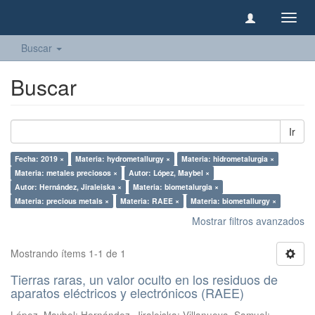
Camb
naveg
Buscar
Buscar
Ir
Fecha: 2019 ×
Materia: hydrometallurgy ×
Materia: hidrometalurgia ×
Materia: metales preciosos ×
Autor: López, Maybel ×
Autor: Hernández, Jiraleiska ×
Materia: biometalurgia ×
Materia: precious metals ×
Materia: RAEE ×
Materia: biometallurgy ×
Mostrar filtros avanzados
Mostrando ítems 1-1 de 1
Tierras raras, un valor oculto en los residuos de
aparatos eléctricos y electrónicos (RAEE)
López, Maybel
;
Hernández, Jiraleiska
;
Villanueva, Samuel
;