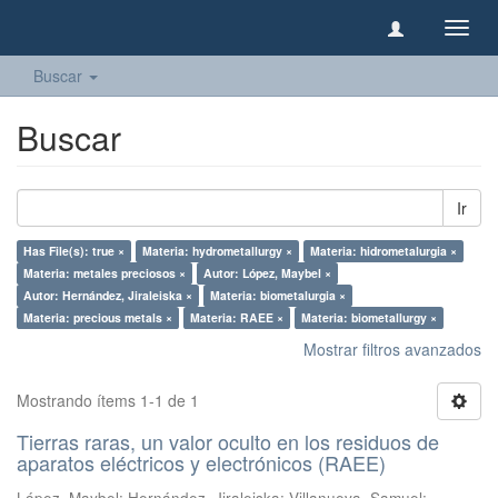
Camb
naveg
Buscar
Buscar
Ir
Has File(s): true ×
Materia: hydrometallurgy ×
Materia: hidrometalurgia ×
Materia: metales preciosos ×
Autor: López, Maybel ×
Autor: Hernández, Jiraleiska ×
Materia: biometalurgia ×
Materia: precious metals ×
Materia: RAEE ×
Materia: biometallurgy ×
Mostrar filtros avanzados
Mostrando ítems 1-1 de 1
Tierras raras, un valor oculto en los residuos de
aparatos eléctricos y electrónicos (RAEE)
López, Maybel
;
Hernández, Jiraleiska
;
Villanueva, Samuel
;