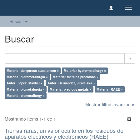
Camb
naveg
Buscar
Buscar
Ir
Materia: dangerous substances ×
Materia: hydrometallurgy ×
Materia: hidrometalurgia ×
Materia: metales preciosos ×
Autor: López, Maybel ×
Autor: Hernández, Jiraleiska ×
Materia: biometalurgia ×
Materia: precious metals ×
Materia: RAEE ×
Materia: biometallurgy ×
Mostrar filtros avanzados
Mostrando ítems 1-1 de 1
Tierras raras, un valor oculto en los residuos de
aparatos eléctricos y electrónicos (RAEE)