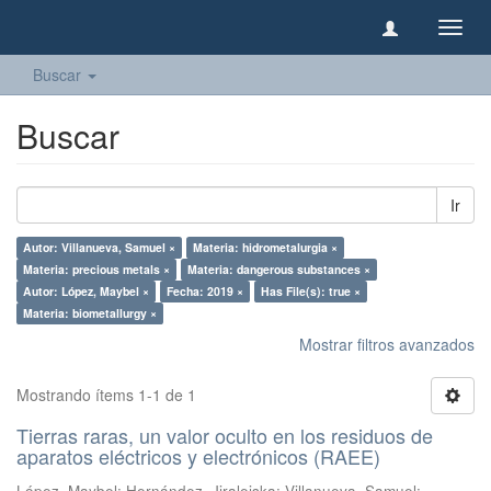
Camb
naveg
Buscar
Buscar
Ir
Autor: Villanueva, Samuel ×
Materia: hidrometalurgia ×
Materia: precious metals ×
Materia: dangerous substances ×
Autor: López, Maybel ×
Fecha: 2019 ×
Has File(s): true ×
Materia: biometallurgy ×
Mostrar filtros avanzados
Mostrando ítems 1-1 de 1
Tierras raras, un valor oculto en los residuos de
aparatos eléctricos y electrónicos (RAEE)
López, Maybel
;
Hernández, Jiraleiska
;
Villanueva, Samuel
;