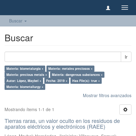
Camb
naveg
Buscar
Buscar
Ir
Materia: biometalurgia ×
Materia: metales preciosos ×
Materia: precious metals ×
Materia: dangerous substances ×
Autor: López, Maybel ×
Fecha: 2019 ×
Has File(s): true ×
Materia: biometallurgy ×
Mostrar filtros avanzados
Mostrando ítems 1-1 de 1
Tierras raras, un valor oculto en los residuos de
aparatos eléctricos y electrónicos (RAEE)
López, Maybel
;
Hernández, Jiraleiska
;
Villanueva, Samuel
;