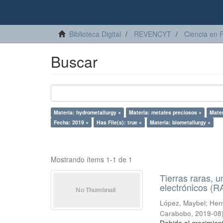
Biblioteca Digital
REVENCYT
Ciencia en 
Buscar
Materia: hydrometallurgy ×
Materia: metales preciosos ×
Mater
Fecha: 2019 ×
Has File(s): true ×
Materia: biometallurgy ×
Mostrando ítems 1-1 de 1
Tierras raras, u
electrónicos (
López, Maybel
;
Hern
Carabobo
,
2019-08