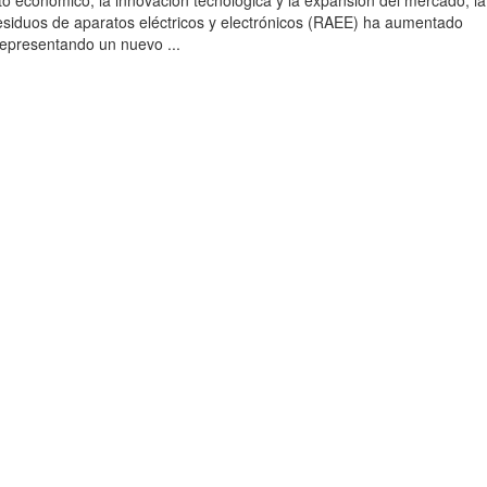
to económico, la innovación tecnológica y la expansión del mercado, la
esiduos de aparatos eléctricos y electrónicos (RAEE) ha aumentado
 representando un nuevo ...