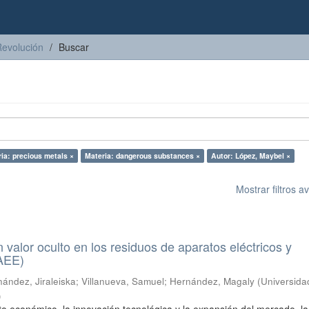
Revolución
Buscar
ia: precious metals ×
Materia: dangerous substances ×
Autor: López, Maybel ×
Mostrar filtros 
n valor oculto en los residuos de aparatos eléctricos y
RAEE)
ández, Jiraleiska
;
Villanueva, Samuel
;
Hernández, Magaly
(
Universida
)