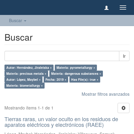
Camb
naveg
Buscar
Buscar
Ir
Autor: Hernández, Jiraleiska ×
Materia: pyrometallurgy ×
Materia: precious metals ×
Materia: dangerous substances ×
Autor: López, Maybel ×
Fecha: 2019 ×
Has File(s): true ×
Materia: biometallurgy ×
Mostrar filtros avanzados
Mostrando ítems 1-1 de 1
Tierras raras, un valor oculto en los residuos de
aparatos eléctricos y electrónicos (RAEE)
López, Maybel
;
Hernández, Jiraleiska
;
Villanueva, Samuel
;