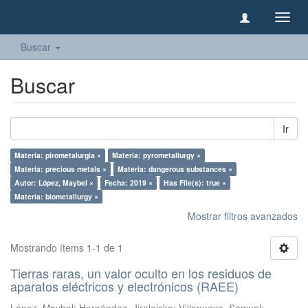
Camb
naveg
Buscar
Buscar
Ir
Materia: pirometalurgia ×
Materia: pyrometallurgy ×
Materia: precious metals ×
Materia: dangerous substances ×
Autor: López, Maybel ×
Fecha: 2019 ×
Has File(s): true ×
Materia: biometallurgy ×
Mostrar filtros avanzados
Mostrando ítems 1-1 de 1
Tierras raras, un valor oculto en los residuos de
aparatos eléctricos y electrónicos (RAEE)
López, Maybel
;
Hernández, Jiraleiska
;
Villanueva, Samuel
;