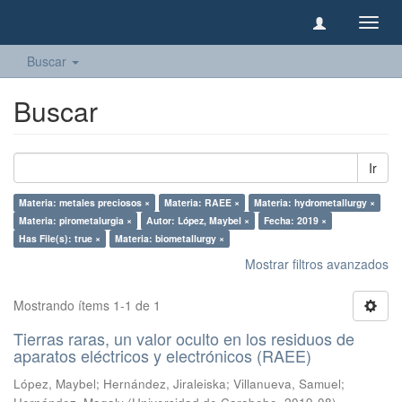
Camb
naveg
Buscar
Buscar
Ir
Materia: metales preciosos ×
Materia: RAEE ×
Materia: hydrometallurgy ×
Materia: pirometalurgia ×
Autor: López, Maybel ×
Fecha: 2019 ×
Has File(s): true ×
Materia: biometallurgy ×
Mostrar filtros avanzados
Mostrando ítems 1-1 de 1
Tierras raras, un valor oculto en los residuos de
aparatos eléctricos y electrónicos (RAEE)
López, Maybel
;
Hernández, Jiraleiska
;
Villanueva, Samuel
;