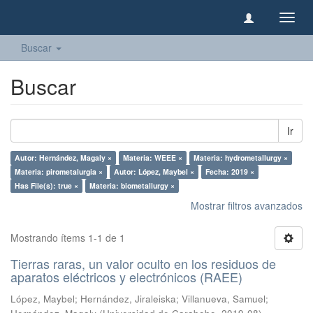
Camb
naveg
Buscar
Buscar
Ir
Autor: Hernández, Magaly ×
Materia: WEEE ×
Materia: hydrometallurgy ×
Materia: pirometalurgia ×
Autor: López, Maybel ×
Fecha: 2019 ×
Has File(s): true ×
Materia: biometallurgy ×
Mostrar filtros avanzados
Mostrando ítems 1-1 de 1
Tierras raras, un valor oculto en los residuos de
aparatos eléctricos y electrónicos (RAEE)
López, Maybel
;
Hernández, Jiraleiska
;
Villanueva, Samuel
;