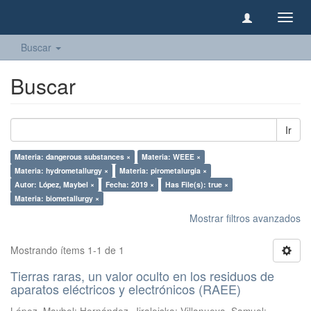
Camb
naveg
Buscar
Buscar
Ir
Materia: dangerous substances ×
Materia: WEEE ×
Materia: hydrometallurgy ×
Materia: pirometalurgia ×
Autor: López, Maybel ×
Fecha: 2019 ×
Has File(s): true ×
Materia: biometallurgy ×
Mostrar filtros avanzados
Mostrando ítems 1-1 de 1
Tierras raras, un valor oculto en los residuos de
aparatos eléctricos y electrónicos (RAEE)
López, Maybel
;
Hernández, Jiraleiska
;
Villanueva, Samuel
;