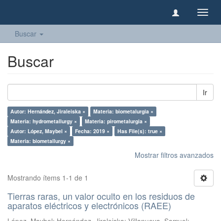
Camb
naveg
Buscar
Buscar
Ir
Autor: Hernández, Jiraleiska ×
Materia: biometalurgia ×
Materia: hydrometallurgy ×
Materia: pirometalurgia ×
Autor: López, Maybel ×
Fecha: 2019 ×
Has File(s): true ×
Materia: biometallurgy ×
Mostrar filtros avanzados
Mostrando ítems 1-1 de 1
Tierras raras, un valor oculto en los residuos de
aparatos eléctricos y electrónicos (RAEE)
López, Maybel
;
Hernández, Jiraleiska
;
Villanueva, Samuel
;