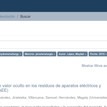
Revolución
Buscar
hydrometallurgy ×
Materia: pirometalurgia ×
Autor: López, Maybel ×
Fecha: 2019 ×
Mostrar filtros 
n valor oculto en los residuos de aparatos eléctricos y
RAEE)
ández, Jiraleiska
;
Villanueva, Samuel
;
Hernández, Magaly
(
Universida
)