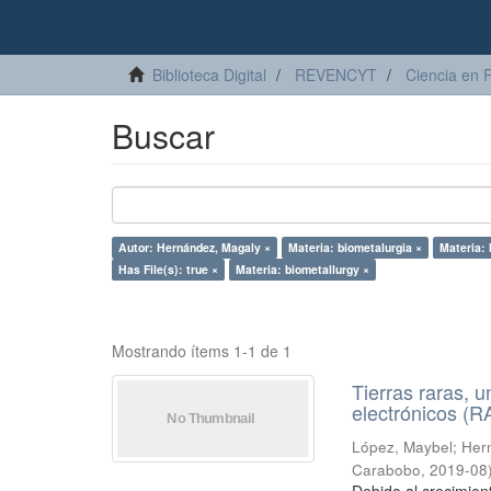
Biblioteca Digital
REVENCYT
Ciencia en 
Buscar
Autor: Hernández, Magaly ×
Materia: biometalurgia ×
Materia: 
Has File(s): true ×
Materia: biometallurgy ×
Mostrando ítems 1-1 de 1
Tierras raras, u
electrónicos (
López, Maybel
;
Hern
Carabobo
,
2019-08