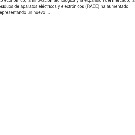
to económico, la innovación tecnológica y la expansión del mercado, la
esiduos de aparatos eléctricos y electrónicos (RAEE) ha aumentado
 representando un nuevo ...